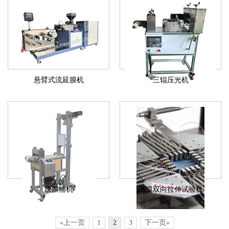
悬臂式流延膜机
三辊压光机
吹膜辅机
薄膜双向拉伸试验机
«上一页
1
2
3
下一页»