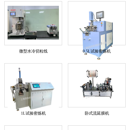
微型水冷切粒线
0.5L试验密炼机
1L试验密炼机
卧式流延膜机